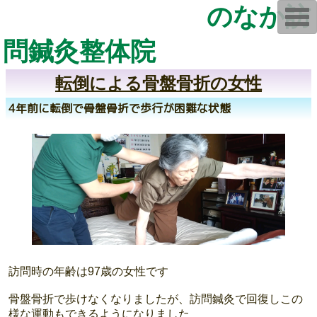
のなか訪
T
o
g
問鍼灸整体院
g
l
e
n
転倒による骨盤骨折の女性
a
v
4年前に転倒で骨盤骨折で歩行が困難な状態
i
g
a
t
i
o
n
訪問時の年齢は97歳の女性です
骨盤骨折で歩けなくなりましたが、訪問鍼灸で回復しこの
様な運動もできるようになりました