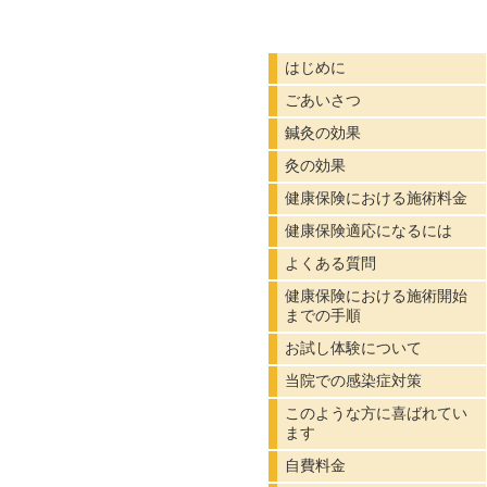
のな
はじめに
ごあいさつ
鍼灸の効果
灸の効果
健康保険における施術料金
健康保険適応になるには
よくある質問
健康保険における施術開始
までの手順
お試し体験について
当院での感染症対策
このような方に喜ばれてい
ます
自費料金