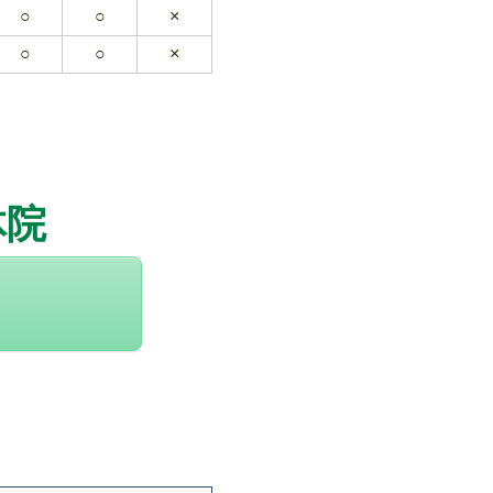
○
○
×
○
○
×
体院
2