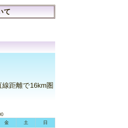
いて
。
線距離で16km圏
00
金
土
日