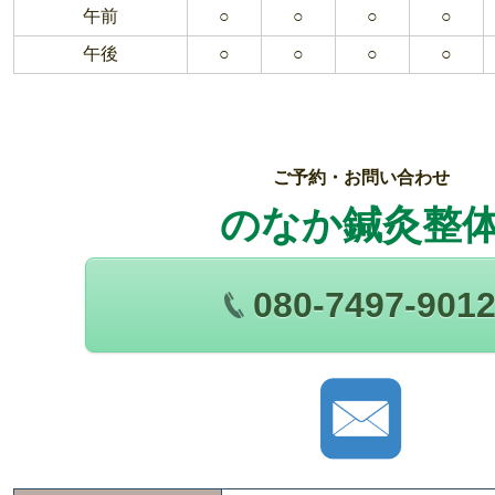
午前
○
○
○
○
午後
○
○
○
○
ご予約・お問い合わせ
のなか鍼灸整
080-7497-901