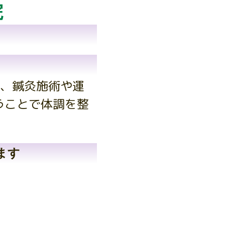
院
、鍼灸施術や運
うことで体調を整
ます