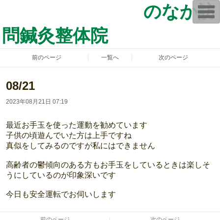
のなか訪
T
o
g
問鍼灸整体院
g
l
e
n
前のページ
一覧へ
次のページ
a
v
i
g
08/21
a
t
2023年08月21日 07:19
i
o
n
最近お手玉を使った運動を勧めています
子供の頃遊んでいた方は上手ですね
真似をしてみるのですが私にはできません
高齢者の鬱傾向のある方もお手玉をしているときは楽しそ
うにしているのが印象深いです
今日も安全運転でお伺いします
前のページ
次のページ