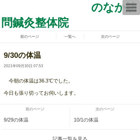
のなか訪
T
o
g
問鍼灸整体院
g
l
e
n
前のページ
一覧へ
次のページ
a
v
i
g
9/30の体温
a
t
2021年09月30日 07:53
i
o
n
今朝の体温は36.3℃でした。
今日も張り切ってお伺いします。
前のページ
次のページ
9/29の体温
10/1の体温
記事一覧を見る